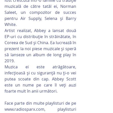
fost crescută într-o familie cu tradiție 
muzicală de către tatăl ei, Norman 
Saleet, un compozitor de succes 
pentru Air Supply, Selena și Barry 
White.
Artist realizat, Abbey a lansat două 
EP-uri cu distribuție în străinătate, în 
Coreea de Sud și China. Ea lucrează în 
prezent la noi piese muzicale și speră 
să lanseze un album de long play în 
2019.
Muzica ei este atrăgătoare, 
infecțioasă și cu siguranță nu ți-o vei 
putea scoate din cap. Abbey Scott 
este un nume pe care îl veți auzi 
foarte mult în anii următori.
Face parte din multe playlisturi de pe 
www.radiosparx.com, playlisturi 