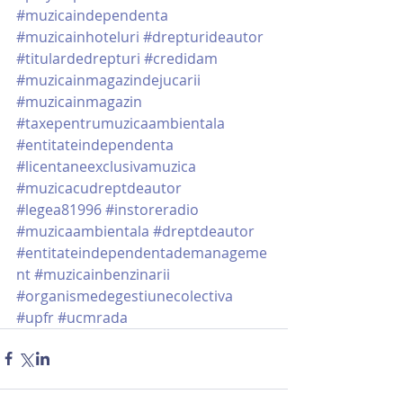
#muzicaindependenta
#muzicainhoteluri
#drepturideautor
#titulardedrepturi
#credidam
#muzicainmagazindejucarii
#muzicainmagazin
#taxepentrumuzicaambientala
#entitateindependenta
#licentaneexclusivamuzica
#muzicacudreptdeautor
#legea81996
#instoreradio
#muzicaambientala
#dreptdeautor
#entitateindependentademanageme
nt
#muzicainbenzinarii
#organismedegestiunecolectiva
#upfr
#ucmrada