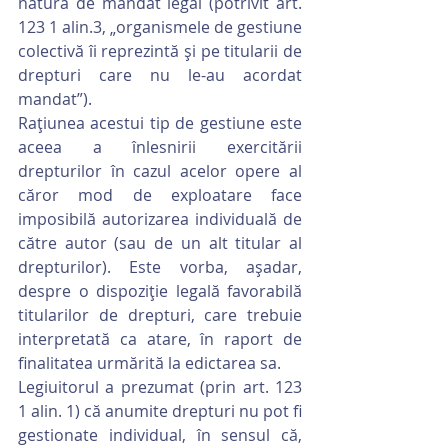
natura de mandat legal (potrivit art. 
123 1 alin.3, „organismele de gestiune 
colectivă îi reprezintă şi pe titularii de 
drepturi care nu le-au acordat 
mandat”).
Raţiunea acestui tip de gestiune este 
aceea a înlesnirii exercitării 
drepturilor în cazul acelor opere al 
căror mod de exploatare face 
imposibilă autorizarea individuală de 
către autor (sau de un alt titular al 
drepturilor). Este vorba, aşadar, 
despre o dispoziţie legală favorabilă 
titularilor de drepturi, care trebuie 
interpretată ca atare, în raport de 
finalitatea urmărită la edictarea sa.
Legiuitorul a prezumat (prin art. 123 
1 alin. 1) că anumite drepturi nu pot fi 
gestionate individual, în sensul că, 