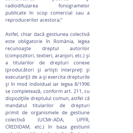
radiodifuzarea fonogramelor 
publicate în scop comercial sau a 
reproducerilor acestora;"
Astfel, chiar dacă gestiunea colectivă 
este obligatorie în România, legea 
recunoaște dreptul autorilor 
(compozitori, textieri, aranjori, etc.) și 
a titularilor de drepturi conexe 
(producători și artiști interpreți și 
executanți) de a-și exercita drepturile 
și în mod individual iar legea 8/1996 
se completează, conform art. 211, cu 
dispozițiile dreptului comun, astfel că 
mandatul titularilor de drepturi 
primit de organismele de gestiune 
colectivă (UCMr-ADA, UPFR, 
CREDIDAM, etc.) în baza gestiunii 