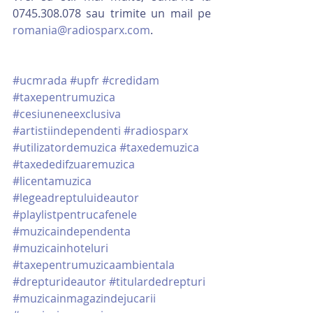
0745.308.078 sau trimite un mail pe 
romania@radiosparx.com
.
#ucmrada
#upfr
#credidam
#taxepentrumuzica
#cesiuneneexclusiva
#artistiindependenti
#radiosparx
#utilizatordemuzica
#taxedemuzica
#taxededifzuaremuzica
#licentamuzica
#legeadreptuluideautor
#playlistpentrucafenele
#muzicaindependenta
#muzicainhoteluri
#taxepentrumuzicaambientala
#drepturideautor
#titulardedrepturi
#muzicainmagazindejucarii