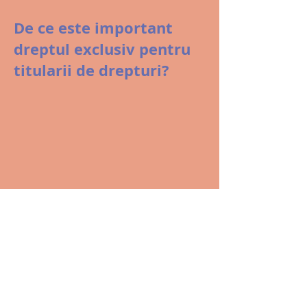
De ce este important
dreptul exclusiv pentru
titularii de drepturi?
CJUE confirmă: tarifele
OGC fără legătură cu
gradul de ocupare sunt