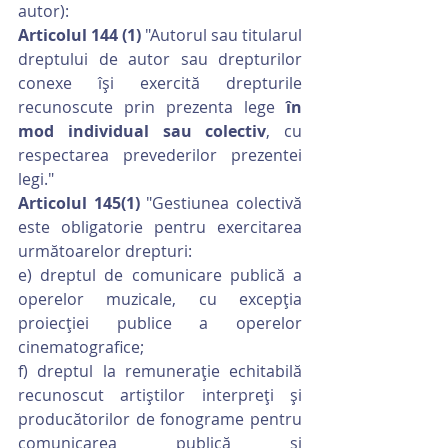
autor):
Articolul 144 (1)
 "Autorul sau titularul 
dreptului de autor sau drepturilor 
conexe își exercită drepturile 
recunoscute prin prezenta lege 
în 
mod individual sau colectiv
, cu 
respectarea prevederilor prezentei 
legi."
Articolul 145(1)
 "Gestiunea colectivă 
este obligatorie pentru exercitarea 
următoarelor drepturi:
e) dreptul de comunicare publică a 
operelor muzicale, cu excepția 
proiecției publice a operelor 
cinematografice;
f) dreptul la remunerație echitabilă 
recunoscut artiștilor interpreți și 
producătorilor de fonograme pentru 
comunicarea publică și 