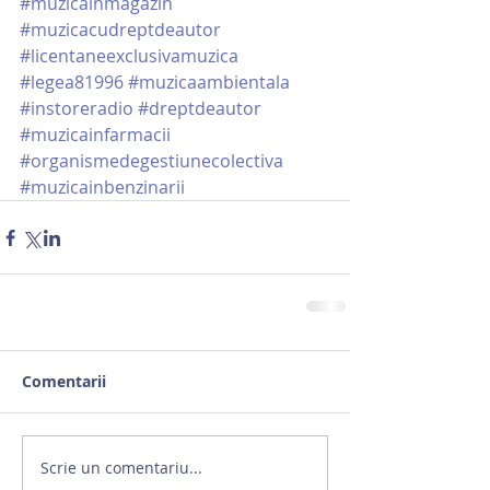
#muzicainmagazin
#muzicacudreptdeautor
#licentaneexclusivamuzica
#legea81996
#muzicaambientala
#instoreradio
#dreptdeautor
#muzicainfarmacii
#organismedegestiunecolectiva
#muzicainbenzinarii
Comentarii
Scrie un comentariu...