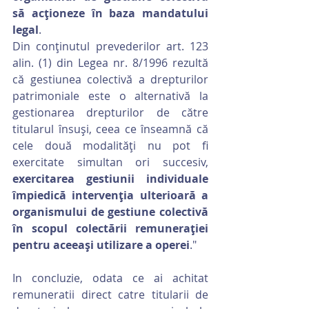
să acţioneze în baza mandatului 
legal
.
Din conținutul prevederilor art. 123 
alin. (1) din Legea nr. 8/1996 rezultă 
că gestiunea colectivă a drepturilor 
patrimoniale este o alternativă la 
gestionarea drepturilor de către 
titularul însuşi, ceea ce înseamnă că 
cele două modalităţi nu pot fi 
exercitate simultan ori succesiv, 
exercitarea gestiunii individuale 
împiedică intervenţia ulterioară a 
organismului de gestiune colectivă 
în scopul colectării remuneraţiei 
pentru aceeaşi utilizare a operei
."
In concluzie, odata ce ai achitat 
remuneratii direct catre titularii de 