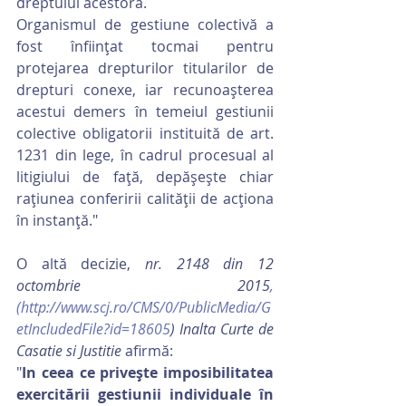
dreptului acestora.
Organismul de gestiune colectivă a 
fost înfiinţat tocmai pentru 
protejarea drepturilor titularilor de 
drepturi conexe, iar recunoaşterea 
acestui demers în temeiul gestiunii 
colective obligatorii instituită de art. 
1231 din lege, în cadrul procesual al 
litigiului de faţă, depăşeşte chiar 
raţiunea conferirii calităţii de acţiona 
în instanţă."
O altă decizie, 
nr. 2148 din 12 
octombrie 2015
,
(http://www.scj.ro/CMS/0/PublicMedia/G
etIncludedFile?id=18605
) Inalta Curte de 
Casatie si Justitie
 afirmă:
"
In ceea ce priveşte imposibilitatea 
exercitării gestiunii individuale în 