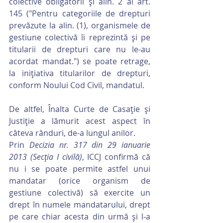
colective obligatorii și alin. 2 al art. 
145 ("Pentru categoriile de drepturi 
prevăzute la alin. (1), organismele de 
gestiune colectivă îi reprezintă și pe 
titularii de drepturi care nu le-au 
acordat mandat.") se poate retrage, 
la inițiativa titularilor de drepturi, 
conform Noului Cod Civil, mandatul.
De altfel, Înalta Curte de Casație și 
Justiție a lămurit acest aspect în 
câteva rânduri, de-a lungul anilor.
Prin 
Decizia nr. 317 din 29 ianuarie 
2013 (Secția I civilă)
, ICCJ confirmă că 
nu i se poate permite astfel unui 
mandatar (orice organism de 
gestiune colectivă) să exercite un 
drept în numele mandatarului, drept 
pe care chiar acesta din urmă și l-a 