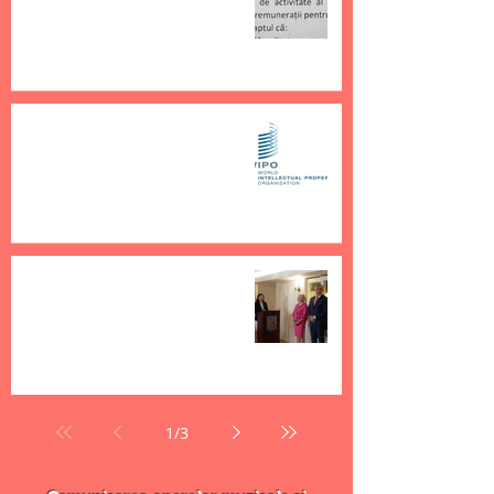
interpretari
11 nov. 2019
1 min de citit
Ce sunt (sau ce ar trebui sa fie)
organismele de gestiune
colectiva atunci cand vorbim de
muzica
6 nov. 2019
3 min de citit
Delegaţia PSD a fost întrebată
în Statele Unite de banii
artiştilor americani din
România
29 sept. 2019
3 min de citit
1
/
3