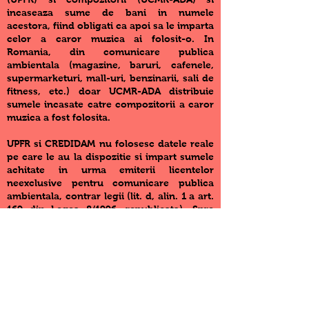
incaseaza sume de bani in numele
acestora, fiind obligati ca apoi sa le imparta
celor a caror muzica ai folosit-o. In
Romania, din comunicare publica
ambientala (magazine, baruri, cafenele,
supermarketuri, mall-uri, benzinarii, sali de
fitness, etc.) doar UCMR-ADA distribuie
sumele incasate catre compozitorii a caror
muzica a fost folosita.
UPFR si CREDIDAM nu folosesc datele reale
pe care le au la dispozitie si impart sumele
achitate in urma emiterii licentelor
neexclusive pentru comunicare publica
ambientala, contrar legii (lit. d, alin. 1 a art.
169 din Legea 8/1996, republicata). Spre
exemplu, un magazin achita o suma de
bani catre UPFR si alta catre CREDIDAM iar
aceasta suma apartine producatorilor si
artistilor a caror muzica s-a difuzat in acel
magazin astfel ca ar trebui impartita catre
acestia dupa ce cele doua organisme si-ar
retine maxim 15%, comision de functionare.