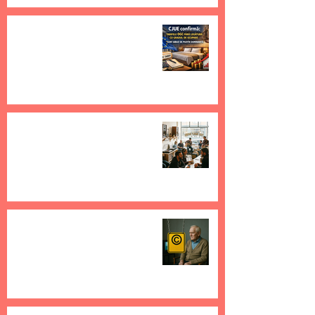
CJUE confirmă: tarifele OGC
fără legătură cu gradul de
ocupare sunt abuz de poziție
dominantă
22 dec. 2025
4 min de citit
România se află în fața unui
test de credibilitate europeană:
de ce trebuie modificată Legea
8/1996
8 dec. 2025
4 min de citit
Adevărul despre drepturile de
autor în UE: cum protecția
devine șantaj
16 apr. 2025
3 min de citit