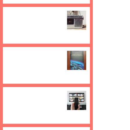
Legea nu te obligă să plătești ce
nu folosești
17 feb. 2021
3 min de citit
E important ca dreptul de
comunicare publica sa nu mai
fie limitat
21 dec. 2020
4 min de citit
Nu se pot solicita remunerații
echitabile pentru fonogramele
din operele audivizuale (C-
147/19)
23 nov. 2020
3 min de citit