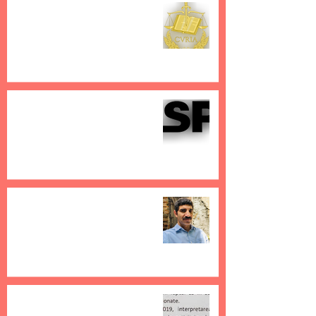
Nu orice comunicare e
”comunicare publica”
28 mai 2020
4 min de citit
Ce facem noi
25 nov. 2019
6 min de citit
CREDIDAM trebuie sa-i
plateasca lui Firicel peste 20 de
miliarde de lei vechi
22 nov. 2019
2 min de citit
CREDIDAM afirma ca nu mai
colecteaza remuneratii pentru