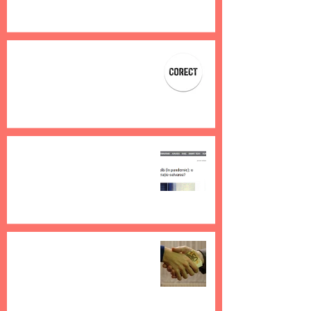
24 nov. 2021
1 min de citit
S-a înființat Asociația CORECT
23 nov. 2021
13 min de citit
Am vorbit cu StarUpCafe.ro
despre taxa pe muzica
ambientală în pandemie
10 apr. 2021
1 min de citit
Gestiunea colectivă extinsă din
România contravine
prevederilor europene
1 mar. 2021
5 min de citit