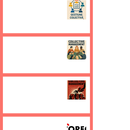
Ce este și ce ar trebui să fie
Gestiunea Colectivă
Facultativă?
29 mar. 2025
2 min de citit
Ce este Gestiunea Colectivă
Extinsă și cum te afectează?
28 mar. 2025
2 min de citit
Ce este Gestiunea Colectivă
Obligatorie și de ce contează?
28 mar. 2025
2 min de citit
Înscrie-te în Asociația CORECT