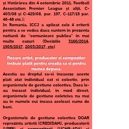
şi Hotărârea din 4 octombrie 2011, Football
Association Premier League şi alţii, C-
403/08 şi C-429/08, par. 197, C-117/15 par.
46-48 etc.);
In Romania, ICCJ a aplicat cele 4 criterii
pentru a se vedea daca suntem in prezenta
notiunii de ”comunicare publica” in mai
multe cazuri (Deciziile
3166/2014
,
1905/2017
,
2003/2017, etc)
Fiecare artist, producator si compozitor
trebuie platit pentru creatia sa si pentru
munca depusa.
Acestia au dreptul sa-si incaseze aceste
plati atat individual cat si colectiv, prin
organismele de gestiune colectiva. Daca le-
au incasat individual, in mod direct,
organismele de gestiune coletciva nu mai
au in numele cui incasa aceleasi sume de
bani.
Organismele de gestiune colectiva DOAR
reprezinta artistii (CREDIDAM), producatorii
(UPFR) si compozitorii (UCMR-ADA) si