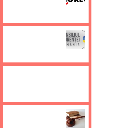
6 ian. 2023
1 min de citit
CONSILIUL CONCURENȚEI a
declanșat o anchetă sectorială
în domeniul gestiunii
drepturilor
6 ian. 2023
1 min de citit
Lipsa modificării metodologiilor
presupune exonerarea obligației de plată
a fiecărui utilizator
26 aug. 2022
1 min de citit
Dosarele cu organismele de
gestiune colectivă se judecă, de
acum, de către tribunalele din
țară