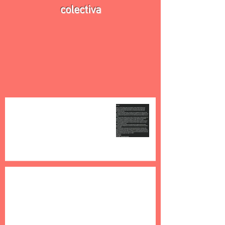
colectiva
Întrebări și răspunsuri privind
proiectul de modificare a Legii
nr. 8/1996 și gestiunea colectivă
din România
26 ian.
8 min de citit
De ce este important dreptul exclusiv
pentru titularii de drepturi?
27 dec. 2025
2 min de citit