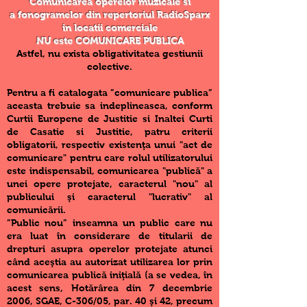
Comunicarea operelor muzicale si
a fonogramelor din repertoriul RadioSparx
in locatii comerciale
NU este COMUNICARE PUBLICA
Astfel, nu exista obligativitatea gestiunii
colective.
Pentru a fi catalogata ”comunicare publica”
aceasta trebuie sa indeplineasca, conform
Curtii Europene de Justitie si Inaltei Curti
de Casatie si Justitie, patru criterii
obligatorii, respectiv existenţa unui "act de
comunicare" pentru care rolul utilizatorului
este indispensabil, comunicarea "publică" a
unei opere protejate, caracterul "nou" al
publicului şi caracterul "lucrativ" al
comunicării.
”Public nou” inseamna un public care nu
era luat în considerare de titularii de
drepturi asupra operelor protejate atunci
când aceştia au autorizat utilizarea lor prin
comunicarea publică iniţială (a se vedea, în
acest sens, Hotărârea din 7 decembrie
2006, SGAE, C-306/05, par. 40 şi 42, precum