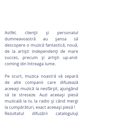
Astfel, clienții și personalul 
dumneavoastră au șansa să 
descopere o muzică fantastică, nouă, 
de la artiști independenți de mare 
succes, precum și artiști up-and-
coming din întreaga lume.
Pe scurt, muzica noastră vă separă 
de alte companii care difuzează 
aceeași muzică la nesfârșit, ajungând 
să te streseze. Auzi aceeași piesă 
muzicală la tv, la radio și când mergi 
la cumpărături, exact aceeași piesă !
Rezultatul difuzării cataloguluji 