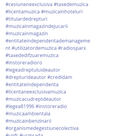
#cesiuneneexclusiva
#taxedemuzica
#licentamuzica
#muzicainhoteluri
#titulardedrepturi
#muzicainmagazindejucarii
#muzicainmagazin
#entitateindependentademanageme
nt
#utilizatordemuzica
#radiosparx
#taxededifzuaremuzica
#instoreradioro
#legeadreptuluideautor
#drepturideautor
#credidam
#entitateindependenta
#licentaneexclusivamuzica
#muzicacudreptdeautor
#legea81996
#instoreradio
#muzicaambientala
#muzicainbenzinarii
#organismedegestiunecolectiva
#upfr
#ucmrada