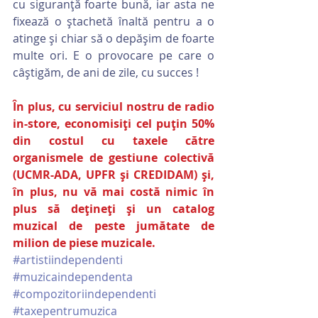
cu siguranță foarte bună, iar asta ne 
fixează o ștachetă înaltă pentru a o 
atinge și chiar să o depășim de foarte 
multe ori. E o provocare pe care o 
câștigăm, de ani de zile, cu succes !
În plus, cu serviciul nostru de radio 
in-store, economisiți cel puțin 50% 
din costul cu taxele către 
organismele de gestiune colectivă 
(UCMR-ADA, UPFR și CREDIDAM) și, 
în plus, nu vă mai costă nimic în 
plus să dețineți și un catalog 
muzical de peste jumătate de 
milion de piese muzicale.
#artistiindependenti
#muzicaindependenta
#compozitoriindependenti
#taxepentrumuzica