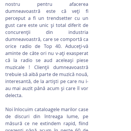
nostru pentru afacerea 
dumneavoastră este că veți fi 
perceput a fi un trendsetter cu un 
gust care este unic și total diferit de 
concurenții din industria 
dumneavoastră, care se comportă ca 
orice radio de Top 40. Aduceți-vă 
aminte de câte ori nu v-ați exasperat 
că la radio se aud aceleași piese 
muzicale ! Clienții dumneavoastră 
trebuie să aibă parte de muzică nouă, 
interesantă, de la artiști pe care nu i-
au mai auzit până acum și care îî vor 
delecta.
Noi înlocuim cataloagele marilor case 
de discuri din întreaga lume, pe 
măsură ce ne extindem rapid, fiind 
prezenți până acum în peste 60 de 